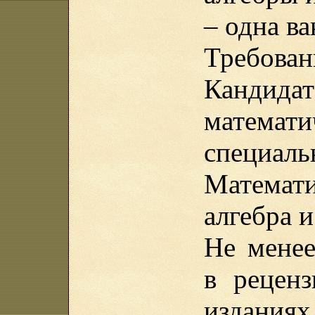
– одна ва
Требован
Канди
математ
специаль
Математ
алгебра и
Не менее
в рецен
изданиях