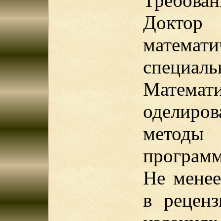
Требован
Докт
математ
специаль
Матем
оделиро
методы
программ
Не менее
в рецен