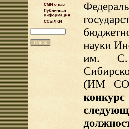
Федераль
СМИ о нас
Публичная
информация
государс
ССЫЛКИ
бюджет
науки Ин
им. С.
Сибирско
(ИМ СО 
конкур
следую
должно