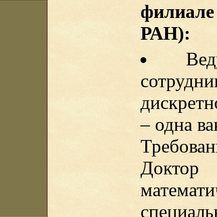
филиа
РАН):
Ве
сотрудн
дискретн
– одна ва
Требован
Докт
математ
специаль