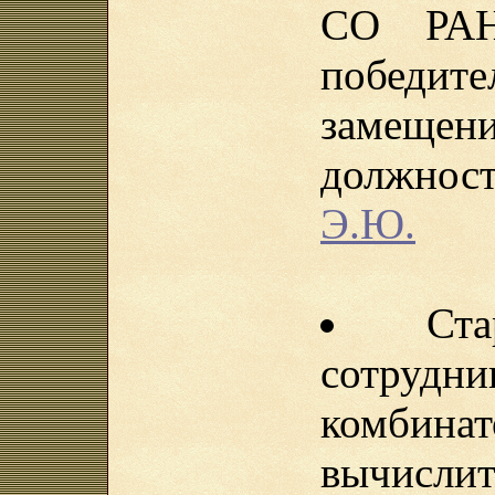
СО РАН
победит
замеще
должн
Э.Ю.
Ст
сотрудн
комби
вычисли