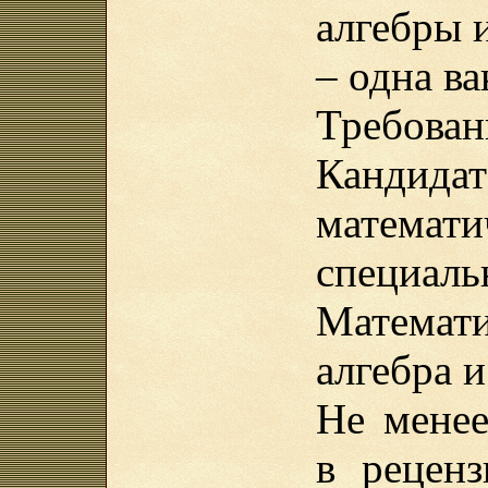
алгебры 
– одна ва
Требован
Канди
математ
специаль
Математ
алгебра и
Не менее
в рецен