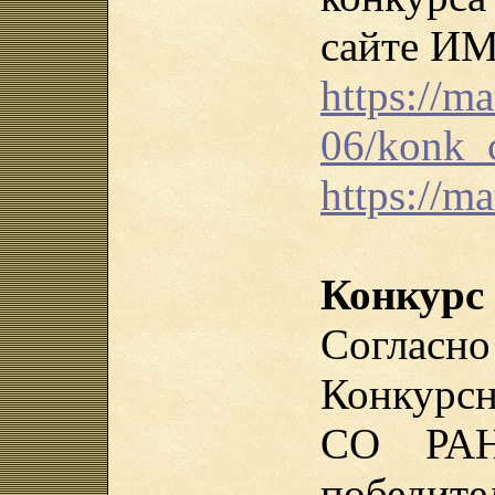
сайте И
https://ma
06/konk_
https://m
Конкурс
Согла
Конкурс
СО РАН
победит