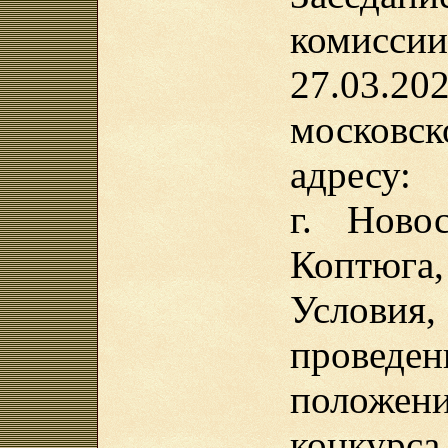
комисс
27.03.2
московс
адресу:
г. Ново
Коптюга,
Услов
проведе
положен
конкурс