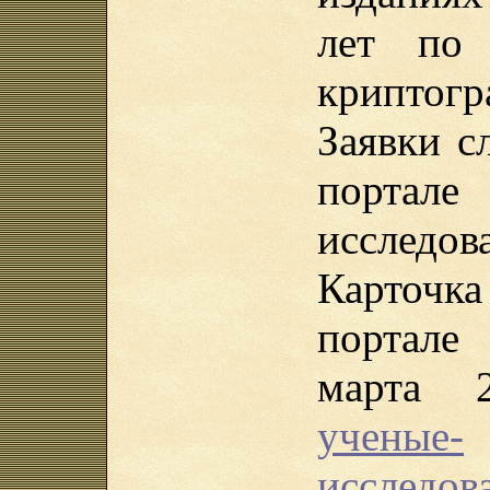
лет по 
криптогр
Заявки с
порта
исследов
Карточ
портале
марта 
ученые-
исследова