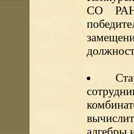
СО РАН
победит
замеще
должнос
Ст
сотрудн
комби
вычисли
алгебры 