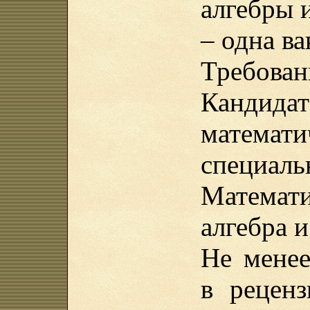
алгебры 
– одна ва
Требован
Канди
математ
специаль
Математ
алгебра и
Не менее
в рецен