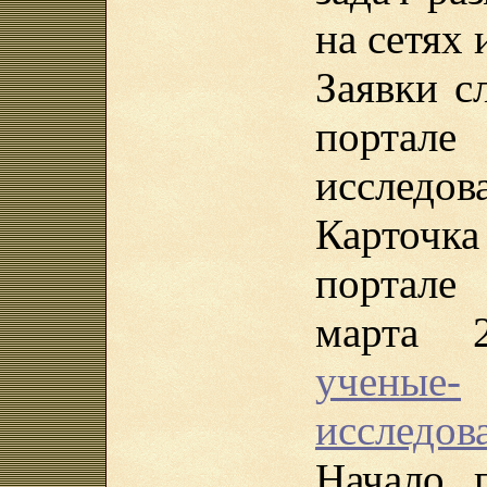
на сетях 
Заявки с
порта
исследов
Карточ
портале
марта 
ученые-
исследова
Начало 