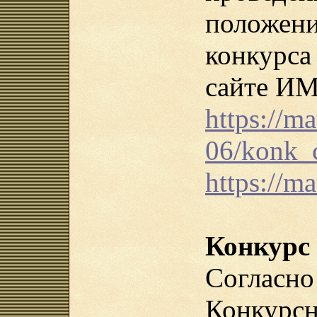
положен
конкурс
сайте И
https://ma
06/konk_
https://m
Конкурс
Согла
Конкурс