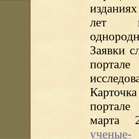
изданиях
лет п
однородн
Заявки с
порта
исследов
Карточ
портале
марта 
ученые-