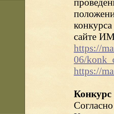
проведе
положен
конкурс
сайте И
https://ma
06/konk_
https://m
Конкурс
Согла