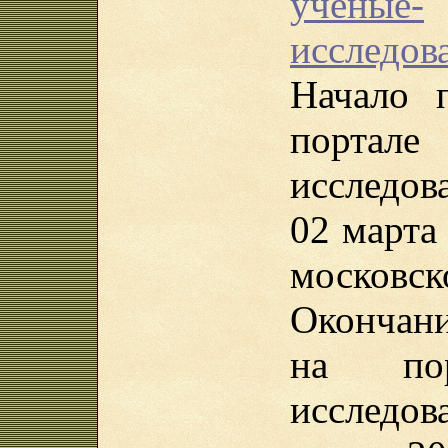
ученые-
исследова
Начало 
порта
исследов
02 марта 
московск
Окончан
на пор
исследо