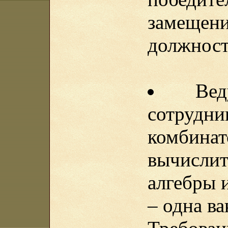
замеще
должнос
Ве
сотрудн
комби
вычисли
алгебры 
– одна ва