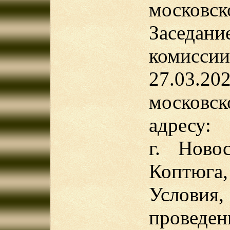
московск
Заседа
комисс
27.03.2
московс
адресу:
г. Ново
Коптюга,
Услов
проведе