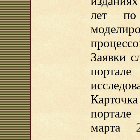
изданиях
лет по
моделир
процессо
Заявки с
порта
исследов
Карточ
портале
марта 