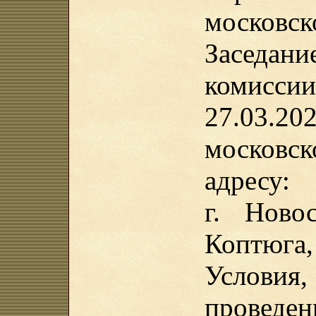
московск
Заседа
комисс
27.03.2
московс
адресу:
г. Ново
Коптюга,
Услов
проведе