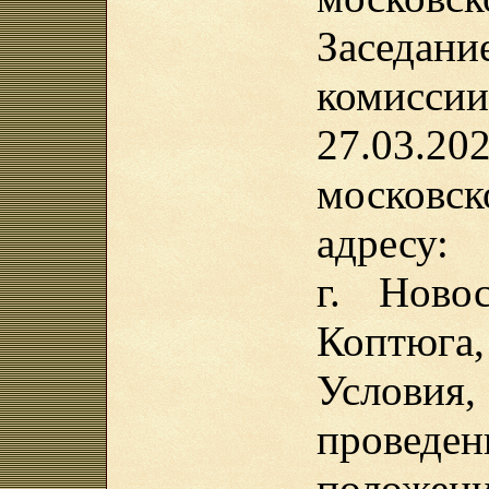
Заседа
комисс
27.03.2
московс
адресу:
г. Ново
Коптюга,
Услов
проведе
положен