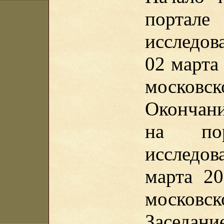
порта
исследов
02 марта 
московск
Окончан
на пор
исследо
марта 20
московск
Заседа