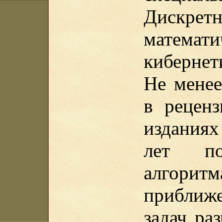
Дискрет
математи
кибернет
Не менее
в рецен
изданиях
лет п
алгори
приближ
задач ра