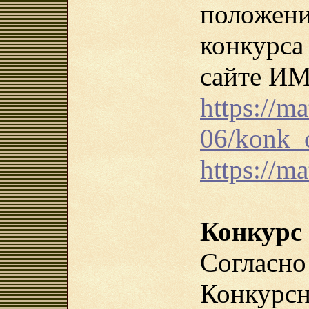
положен
конкурс
сайте И
https://ma
06/konk_
https://m
Конкурс
Согла
Конкурс