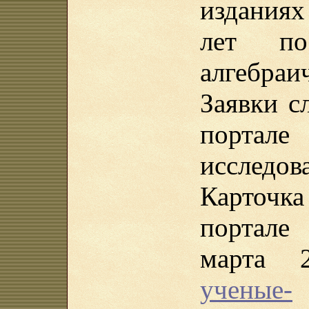
изданиях
лет по
алгебраи
Заявки с
порта
исследов
Карточ
портале
марта 
ученые-