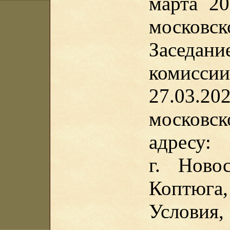
марта 20
московск
Заседа
комисс
27.03.2
московс
адресу:
г. Ново
Коптюга,
Услов