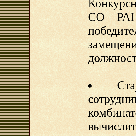
Конкурс
СО РАН
победит
замеще
должнос
Ст
сотрудн
комби
вычисли