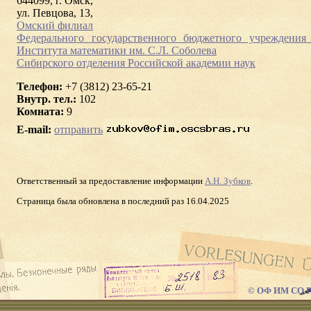
644099, г. Омск,
ул. Певцова, 13,
Омский филиал
Федерального государственного бюджетного учреждения
Института математики им. С.Л. Соболева
Сибирского отделения Российской aкадемии наук
Телефон:
+7 (3812) 23-65-21
Внутр. тел.:
102
Комната:
9
E-mail:
отправить
Ответственный за предоставление информации
А.Н. Зубков
.
Страница была обновлена в последний раз 16.04.2025
© ОФ ИМ СО РА