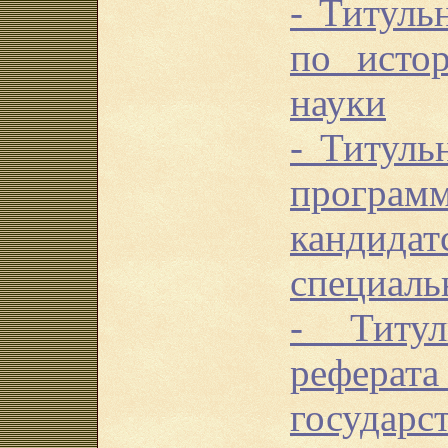
- Титуль
по исто
науки
- Титуль
про
кандидат
специаль
- Титу
реф
государс