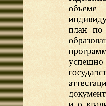
объеме
индивид
план по
образова
програ
успеш
государс
аттест
документ
и о квал