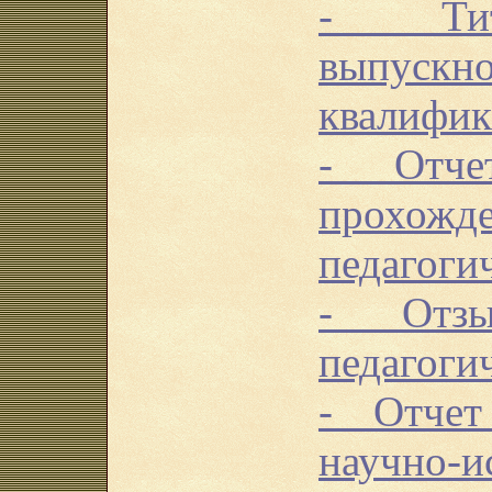
- Тит
выпускн
квалифик
- Отче
прохожд
педагоги
- Отзы
педагоги
- Отчет
научно-и