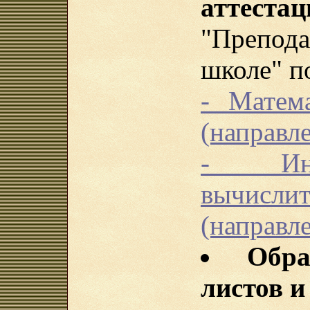
аттестац
"Препод
школе" п
- Матем
(направле
- Инф
вычисли
(направле
Обр
листов и