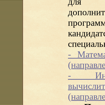
для с
дополнит
про
кандидат
специаль
- Матем
(направле
- Инф
вычисли
(направле