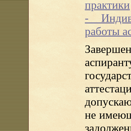
практики
- Индив
работы а
Заверше
аспира
государс
аттеста
допускаю
не имеющ
задолжен