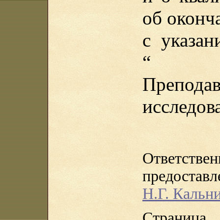
об оконч
с указан
“ Исс
Преподав
исследова
Ответ
предоста
Н.Г. Кальн
Страница