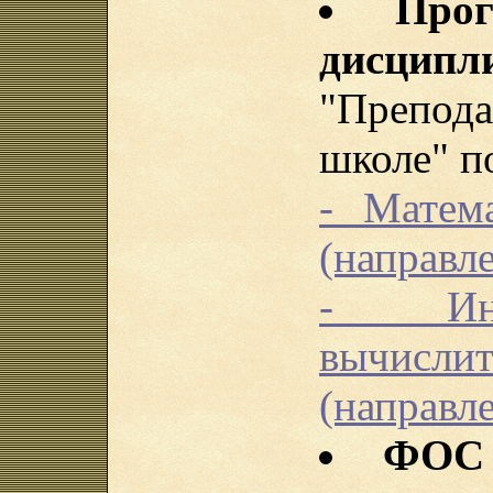
Про
дисципл
"Препод
школе" п
- Матем
(направле
- Инф
вычисли
(направле
ФОС 