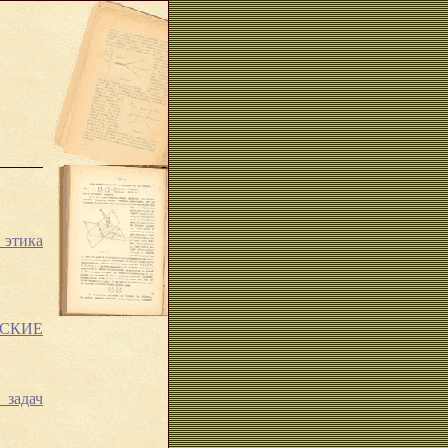
 этика
СКИЕ
 задач